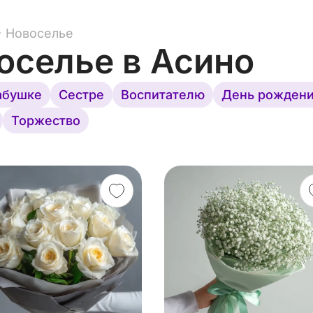
Новоселье
оселье
в Асино
абушке
Сестре
Воспитателю
День рожден
Торжество