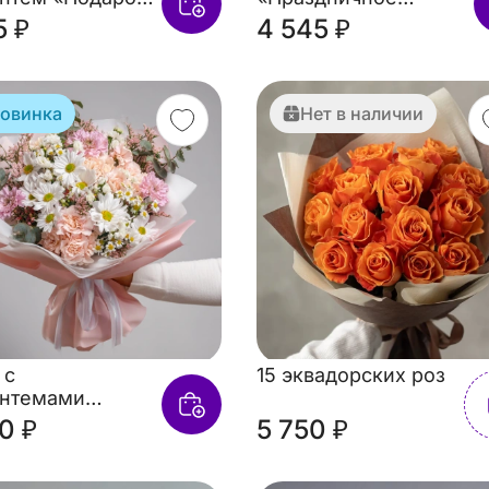
бря»
настроение»
5 ₽
4 545 ₽
овинка
Нет в наличии
 с
15 эквадорских роз
антемами
вое чудо»
0 ₽
5 750 ₽