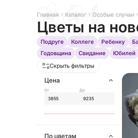
Главная
Каталог
Особые случаи
Цветы на нов
Подруге
Коллеге
Ребенку
Б
Годовщина
Свидание
Юбилей
Скрыть фильтры
Цена
От
До
По цветам