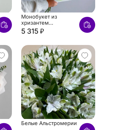
Монобукет из
хризантем
«Солнечное касание»
5 315 ₽
Белые Альстромерии