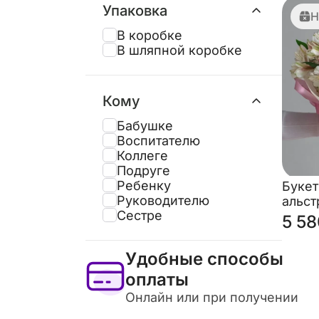
Упаковка
Н
В коробке
В шляпной коробке
Кому
Бабушке
Воспитателю
Коллеге
Подруге
Ребенку
Букет
Руководителю
альс
Сестре
«Игр
5 58
наст
Удобные способы
оплаты
Онлайн или при получении