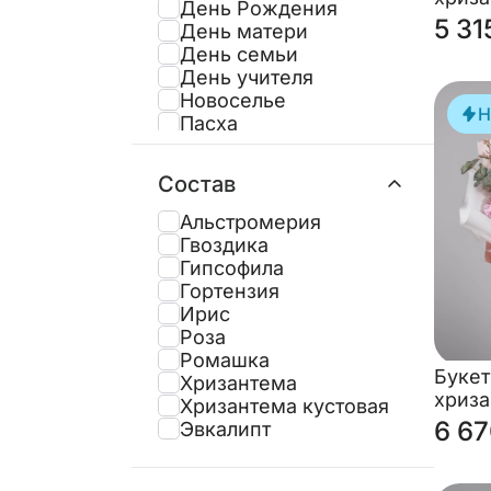
День Рождения
сентя
5 31
День матери
День семьи
День учителя
Новоселье
Н
Пасха
Последний звонок
Рождение ребёнка
Состав
Свидание
Татьянин день
Альстромерия
Торжество
Гвоздика
Юбилей
Гипсофила
Гортензия
Ирис
Роза
Ромашка
Букет
Хризантема
хриз
Хризантема кустовая
«Поле
6 67
Эвкалипт