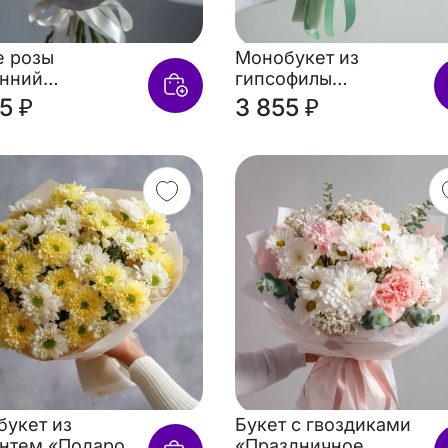
е розы
Монобукет из
енний
гипсофилы
(пионовидная
«Молочная вуаль»
5 ₽
3 855 ₽
укет из
Букет с гвоздиками
нтем «Подарок
«Праздничное