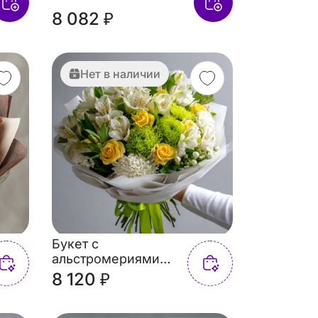
8 082 ₽
Нет в наличии
Букет с
альстромериями
«Мелодия лета»
8 120 ₽