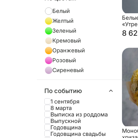
Белый
Белы
Желтый
«Утр
Зеленый
свет»
8 62
роза)
Кремовый
Оранжевый
Розовый
Сиреневый
По событию
1 сентября
8 марта
Выписка из роддома
Выпускной
Годовщина
Моноб
Годовщина свадьбы
хриза