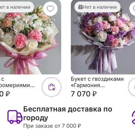
ет в наличии
Нет в наличии
 с
Букет с гвоздиками
тромериями
«Гармония
ивое
оттенков»
0 ₽
7 070 ₽
роение»
Бесплатная доставка по
городу
При заказе от 7 000 ₽