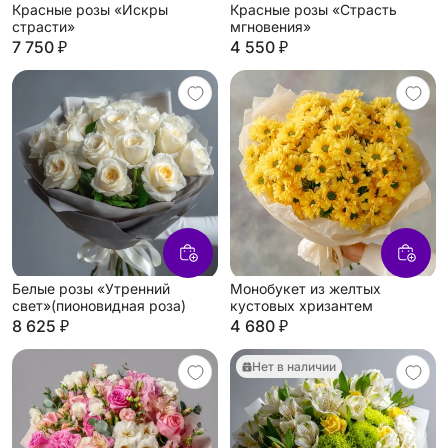
Красные розы «Искры
Красные розы «Страсть
страсти»
мгновения»
7 750 ₽
4 550 ₽
Белые розы «Утренний
Монобукет из желтых
свет»(пионовидная роза)
кустовых хризантем
8 625 ₽
4 680 ₽
Нет в наличии