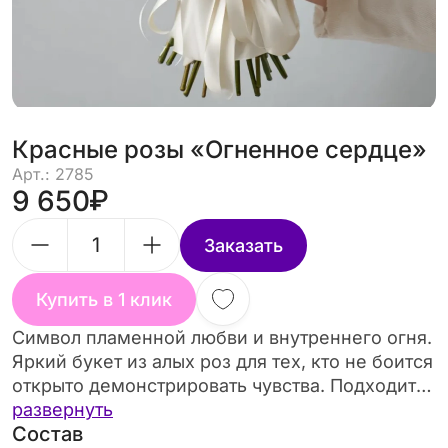
Красные розы «Огненное сердце»
Арт.: 2785
9 650
Заказать
Купить в 1 клик
Символ пламенной любви и внутреннего огня.
Яркий букет из алых роз для тех, кто не боится
открыто демонстрировать чувства. Подходит
как для романтики, так и для эффектного
развернуть
Состав
сюрприза.