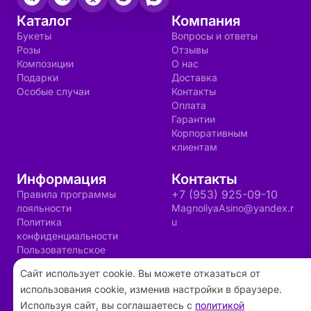
Каталог
Компания
Букеты
Вопросы и ответы
Розы
Отзывы
Композиции
О нас
Подарки
Доставка
Особые случаи
Контакты
Оплата
Гарантии
Корпоративным
клиентам
Информация
Контакты
+7 (953) 925-09-10
Правила программы
лояльности
MagnoliyaAsino@yandex.r
Политика
u
конфиденциальности
Пользовательское
соглашение
Сайт использует cookie. Вы можете отказаться от
использования cookie, изменив настройки в браузере.
2026 ©
«Магнолия»
- Интернет-магазин
Используя сайт, вы соглашаетесь с
политикой