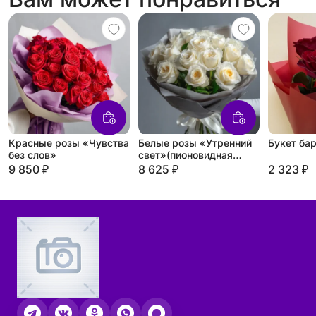
Красные розы «Чувства
Белые розы «Утренний
Букет ба
без слов»
свет»(пионовидная
роза)
9 850 ₽
8 625 ₽
2 323 ₽