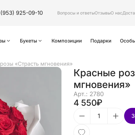
 (953) 925-09-10
Вопросы и ответы
Отзывы
О нас
Доста
зы
Букеты
Композиции
Подарки
Особы
розы «Страсть мгновения»
Красные роз
мгновения»
Арт.: 2780
4 550
З