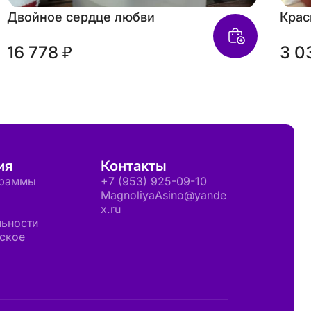
Двойное сердце любви
Крас
16 778 ₽
3 0
ия
Контакты
граммы
+7 (953) 925-09-10
MagnoliyaAsino@yande
x.ru
ьности
ское