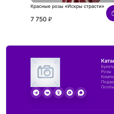
Красные розы «Искры страсти»
7 750 ₽
Ката
Букет
Розы
Компо
Подар
Особы