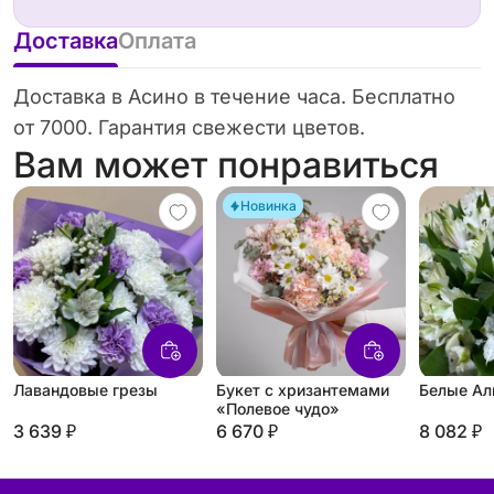
Доставка
Оплата
Доставка в Асино в течение часа. Бесплатно
от 7000. Гарантия свежести цветов.
Вам может понравиться
Новинка
Лавандовые грезы
Букет с хризантемами
Белые Ал
«Полевое чудо»
3 639 ₽
6 670 ₽
8 082 ₽