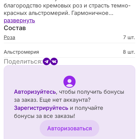
благородство кремовых роз и страсть темно-
красных альстромерий. Гармоничное
переплетение изящных лепестков создает
развернуть
Состав
утонченную композицию, наполненную
ароматом лета.
Роза
7 шт.
Альстромерия
8 шт.
Поделиться:
Авторизуйтесь
, чтобы получить бонусы
за заказ. Еще нет аккаунта?
Зарегистрируйтесь
и получайте
бонусы за все заказы!
Авторизоваться