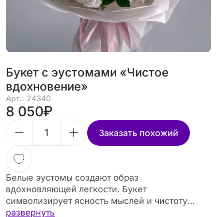
Букет с эустомами «Чистое
вдохновение»
Арт.: 24340
8 050
Заказать похожий
Белые эустомы создают образ
вдохновляющей легкости. Букет
символизирует ясность мыслей и чистоту
намерений. Хороший вариант для творческих
развернуть