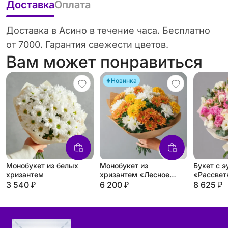
Доставка
Оплата
Доставка в Асино в течение часа. Бесплатно
от 7000. Гарантия свежести цветов.
Вам может понравиться
Новинка
Монобукет из белых
Монобукет из
Букет с 
хризантем
хризантем «Лесное
«Рассвет
золото»
3 540 ₽
6 200 ₽
8 625 ₽