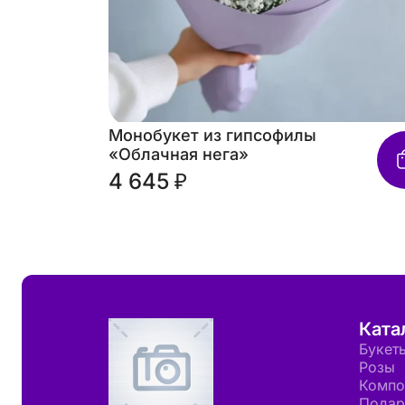
Монобукет из гипсофилы
«Облачная нега»
4 645 ₽
Ката
Букет
Розы
Компо
Подар