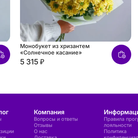
Монобукет из хризантем
«Солнечное касание»
5 315 ₽
лог
Компания
Информац
ы
Вопросы и ответы
Правила про
Отзывы
лояльности
зиции
О нас
Политика
ки
Доставка
конфиденциал