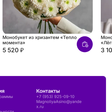
Монобукет из хризантем «Тепло
Моно
момента»
«Лёг
5 520 ₽
3 1
ия
Контакты
граммы
+7 (953) 925-09-10
MagnoliyaAsino@yande
x.ru
ьности