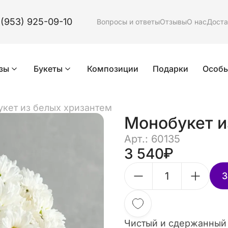
 (953) 925-09-10
Вопросы и ответы
Отзывы
О нас
Доста
зы
Букеты
Композиции
Подарки
Особы
кет из белых хризантем
Монобукет и
Арт.: 60135
3 540
З
Чистый и сдержанный