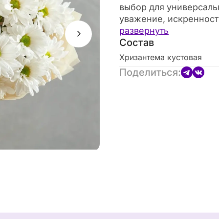
выбор для универсаль
уважение, искренност
повода: от благодарно
развернуть
Состав
Хризантема кустовая
Поделиться: