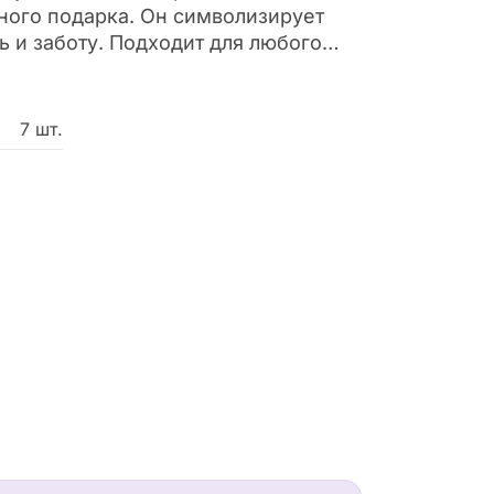
ного подарка. Он символизирует
ь и заботу. Подходит для любого
сти до делового поздравления.
7 шт.