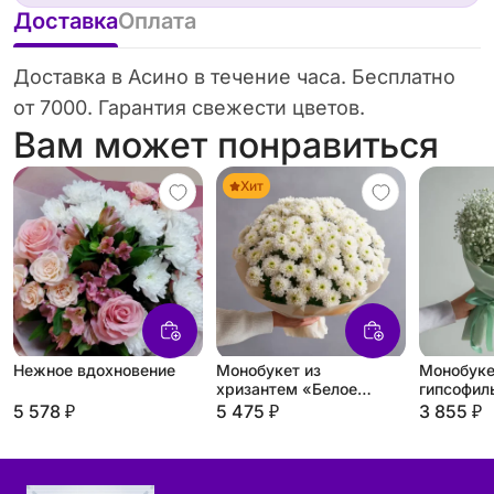
Доставка
Оплата
Доставка в Асино в течение часа. Бесплатно
от 7000. Гарантия свежести цветов.
Вам может понравиться
Хит
Нежное вдохновение
Монобукет из
Монобуке
хризантем «Белое
гипсофил
облако»
вуаль»
5 578 ₽
5 475 ₽
3 855 ₽